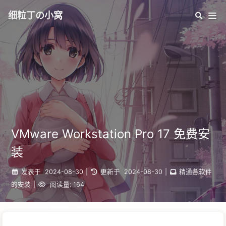
细粒丁の小窝
VMware Workstation Pro 17 免费安
装
发表于
2024-08-30
|
更新于
2024-08-30
|
精通各软件
的安装
|
阅读量:
164