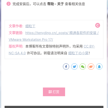
许可证点击
跳过
，点击
完成
之后需要重启电脑完成安装，重启过后打开 Vmware Workstation
Pro
提示需要输入许可证密钥，选择
个人用途
即可
完成安装后，可以点击
帮助 - 关于
查看相关信息
文章作者:
细粒丁
文章链接:
https://tenyding.cn/_posts/ 精通各软件的安装 /
VMware Workstation Pro 17/
版权声明:
本博客所有文章除特别声明外，均采用
CC BY-
NC-SA 4.0
许可协议。转载请注明来自
细粒丁の小窝
！