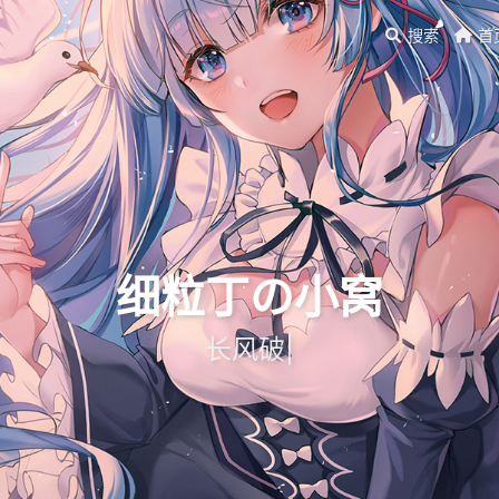
搜索
首
细粒丁の小窝
长风破浪会有时，直挂
|