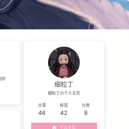
到你
细粒丁
细粒丁の个人主页
文章
标签
分类
46
42
8
个人主页