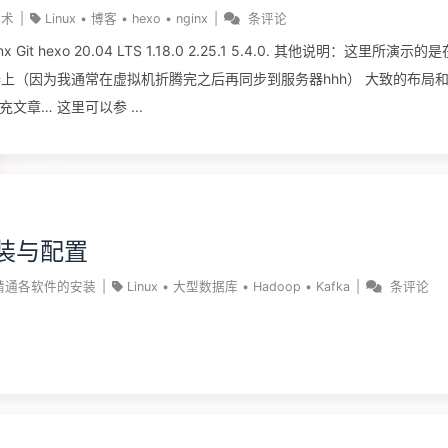
技术
|
Linux
•
博客
•
hexo
•
nginx
|
条评论
上（因为我通常在虚拟机折腾完之后再同步到服务器hhh） 大致的布局和思
补充文章… 这里可以参 ...
安装与配置
精通各软件的安装
|
Linux
•
大型数据库
•
Hadoop
•
Kafka
|
条评论